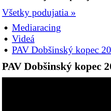
Všetky podujatia »
Mediaracing
Videá
PAV Dobšinský kopec 201
PAV Dobšinský kopec 20