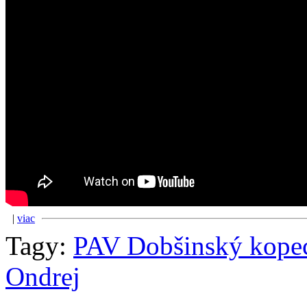
|
viac
Tagy:
PAV Dobšinský kope
Ondrej