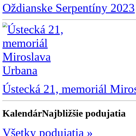
Oždianske Serpentíny 2023
Ústecká 21, memoriál Miro
Kalendár
Najbližšie podujatia
Všetky podujatia »