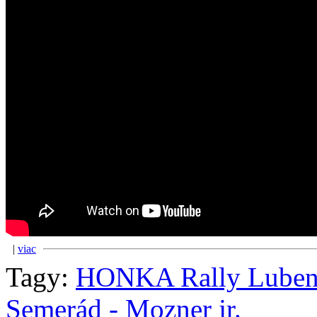
|
viac
Tagy:
HONKA Rally Luben
Semerád - Mozner jr.