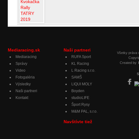
Mediaracing.sk
Naši partneri
Všetky práva
Mediaracing
RUFA Sport
Copyri
Created by
Správy
KL Racing
Video
L Racing s.r.o.
S
Fotogaléria
SAMŠ
Výsledky
LIQUI MOLY
Naši partneri
Boyden
Kontakt
studioLIFE
Šport Rysy
M&M PAL, s.r.o.
Navštívte tiež