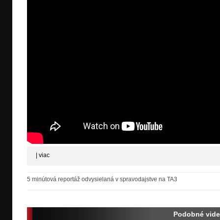
|
viac
5 minútová reportáž odvysielaná v spravodajstve na TA3
Podobné vid