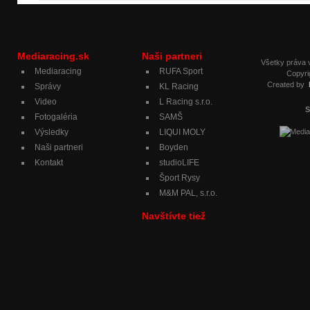
Mediaracing.sk
Naši partneri
Všetky práva
Mediaracing
RUFA Sport
Copyri
Created by
Správy
KL Racing
Video
L Racing s.r.o.
S
Fotogaléria
SAMŠ
Výsledky
LIQUI MOLY
Naši partneri
Boyden
Kontakt
studioLIFE
Šport Rysy
M&M PAL, s.r.o.
Navštívte tiež