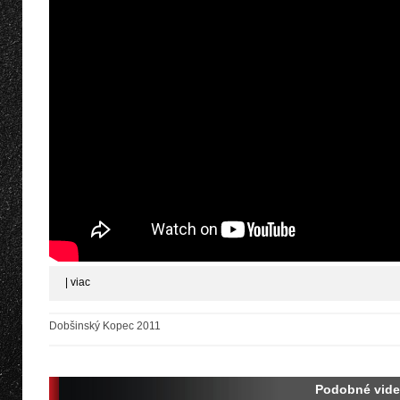
|
viac
Dobšinský Kopec 2011
Podobné vid