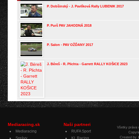
P. Dobšinský - J. Pavlíková Rally LUBENIK 2017
P. Purš PAV JAHODNÁ 2018
P. Salon - PAV OŽĎANY 2017
J. Béreš - R. Plichta - Garrett RALLY KOŠICE 2023
Mediaracing.sk
Naši partneri
Všetky práva
Mediaracing
RUFA Sport
Copyri
Created by
Správy
KL Racing