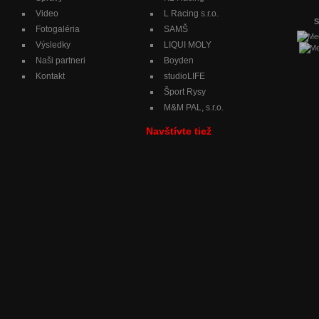
Video
L Racing s.r.o.
S
Fotogaléria
SAMŠ
Výsledky
LIQUI MOLY
Naši partneri
Boyden
Kontakt
studioLIFE
Šport Rysy
M&M PAL, s.r.o.
Navštívte tiež