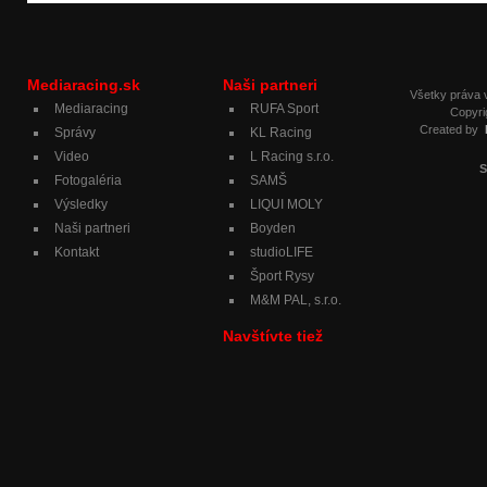
Mediaracing.sk
Naši partneri
Všetky práva
Mediaracing
RUFA Sport
Copyri
Created by
Správy
KL Racing
Video
L Racing s.r.o.
S
Fotogaléria
SAMŠ
Výsledky
LIQUI MOLY
Naši partneri
Boyden
Kontakt
studioLIFE
Šport Rysy
M&M PAL, s.r.o.
Navštívte tiež