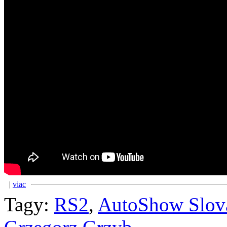
|
viac
Tagy:
RS2
,
AutoShow Slova