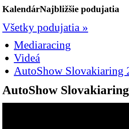
Kalendár
Najbližšie podujatia
Všetky podujatia »
Mediaracing
Videá
AutoShow Slovakiaring 
AutoShow Slovakiaring