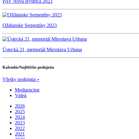
PAV Nová Bystrica 2023
Oždianske Serpentíny 2023
Ústecká 21, memoriál Miroslava Urbana
Kalendár
Najbližšie podujatia
Všetky podujatia »
Mediaracing
Videá
2026
2025
2024
2023
2022
2021