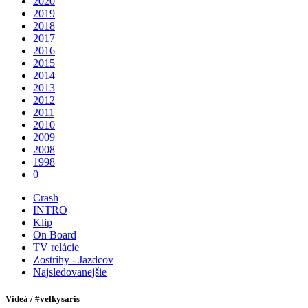
2020
2019
2018
2017
2016
2015
2014
2013
2012
2011
2010
2009
2008
1998
0
Crash
INTRO
Klip
On Board
TV relácie
Zostrihy - Jazdcov
Najsledovanejšie
Videá / #velkysaris