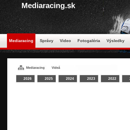
Mediaracing.sk
Mediaracing
Správy
Video
Fotogaléria
Výsledky
Mediaracing
Videá
2026
2025
2024
2023
2022
VIDEÁ / #HILLCLIMB
Crash
INTRO
Klip
On Board