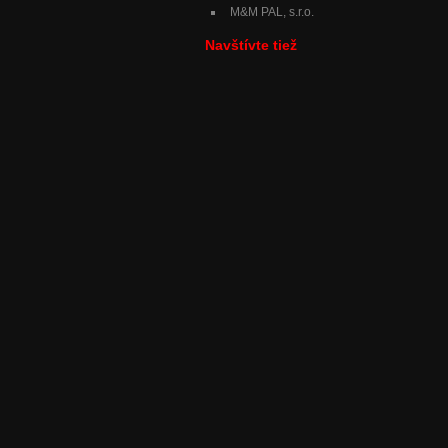
M&M PAL, s.r.o.
Navštívte tiež