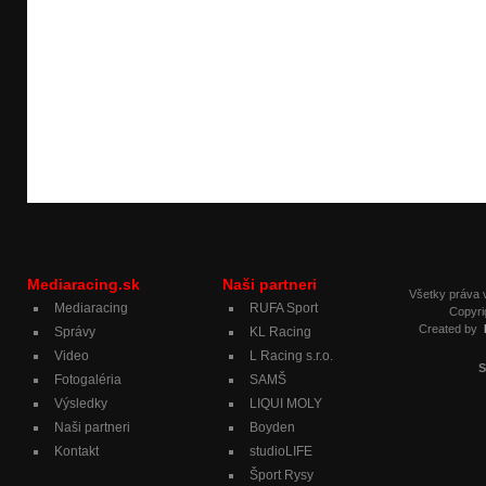
Mediaracing.sk
Naši partneri
Všetky práva
Mediaracing
RUFA Sport
Copyri
Created by
Správy
KL Racing
Video
L Racing s.r.o.
S
Fotogaléria
SAMŠ
Výsledky
LIQUI MOLY
Naši partneri
Boyden
Kontakt
studioLIFE
Šport Rysy