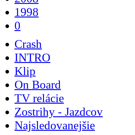
1998
0
Crash
INTRO
Klip
On Board
TV relácie
Zostrihy - Jazdcov
Najsledovanejšie