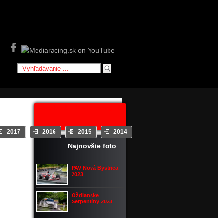
Facebook - Mediaracing.sk
2017
2016
2015
2014
2013
2012
Najnovšie foto
jšie
PAV Nová Bystrica
2023
Oždianske
Serpentíny 2023