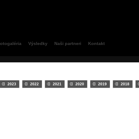
otogaléria
Výsledky
Naši partneri
Kontakt
2023
2022
2021
2020
2019
2018
INTRO
Klip
On Board
TV relácie
Zostrihy - Jazdcov
Najsledovane