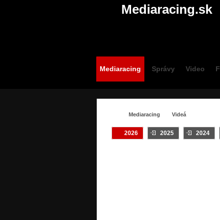
Mediaracing.sk
Mediaracing
Správy
Video
F
Mediaracing
Videá
2026
2025
2024
VIDEÁ / #ONDREJ
Crash