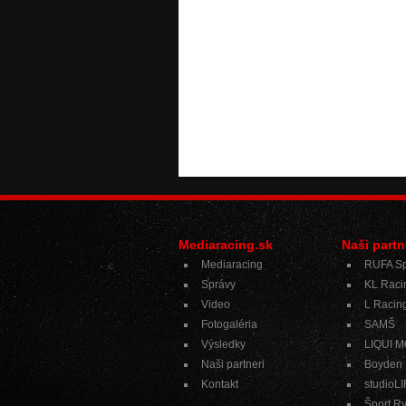
Mediaracing.sk
Naši partn
Mediaracing
RUFA Sp
Správy
KL Raci
Video
L Racing
Fotogaléria
SAMŠ
Výsledky
LIQUI 
Naši partneri
Boyden
Kontakt
studioL
Šport R