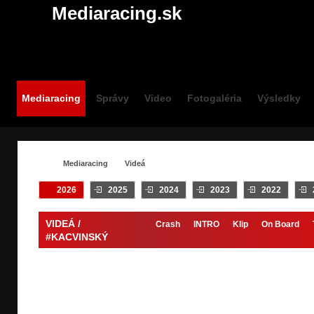
Mediaracing.sk
Mediaracing
Správy
Video
Fotogaléria
Výsledky
Mediaracing
Videá
2026
2025
2024
2023
2022
VIDEÁ /
Crash
INTRO
Klip
On Board
#KACVINSKÝ