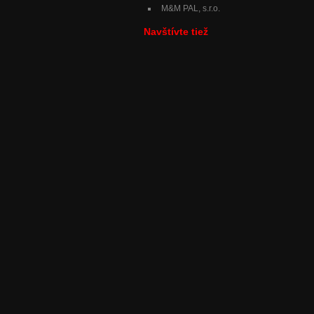
M&M PAL, s.r.o.
Navštívte tiež