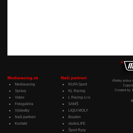
Mediaracing.sk
Naši partneri
Všetky práva
Mediaracing
RUFA Sport
Copyri
Created by
Správy
KL Racing
Video
L Racing s.r.o.
S
Fotogaléria
SAMŠ
Výsledky
LIQUI MOLY
Naši partneri
Boyden
Kontakt
studioLIFE
Šport Rysy