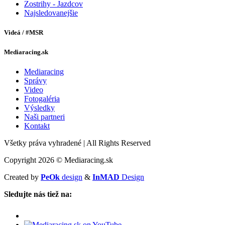
Zostrihy - Jazdcov
Najsledovanejšie
Videá / #MSR
Mediaracing.sk
Mediaracing
Správy
Video
Fotogaléria
Výsledky
Naši partneri
Kontakt
Všetky práva vyhradené
|
All Rights Reserved
Copyright 2026 © Mediaracing.sk
Created by
PeOk
design
&
InMAD
Design
Sledujte nás tiež na: