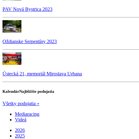
PAV Nová Bystrica 2023
Oždianske Serpentíny 2023
Ústecká 21, memoriál Miroslava Urbana
Kalendár
Najbližšie podujatia
Všetky podujatia »
Mediaracing
Videá
2026
2025