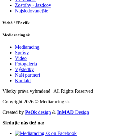
Zostrihy - Jazdcov
Najsledovanejšie
Videá / #Pavlik
Mediaracing.sk
Mediaracing
Správy
Video
Fotogaléria
Výsledky
Naši partneri
Kontakt
Všetky práva vyhradené
|
All Rights Reserved
Copyright 2026 © Mediaracing.sk
Created by
PeOk
design
&
InMAD
Design
Sledujte nás tiež na: