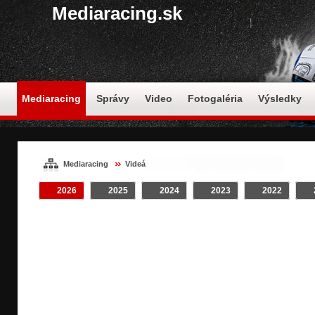
Mediaracing.sk
Mediaracing
Správy
Video
Fotogaléria
Výsledky
Mediaracing
Videá
2026
2025
2024
2023
2022
VIDEÁ / #NEDEĽA
Crash
INTRO
Klip
On Board