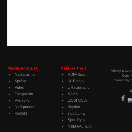
Mediaracing.sk
Naši partneri
Všetky práva
Mediaracing
RUFA Sport
Copyri
Created by
Správy
KL Racing
Video
L Racing s.r.o.
S
Fotogaléria
SAMŠ
Výsledky
LIQUI MOLY
Naši partneri
Boyden
Kontakt
studioLIFE
Šport Rysy
M&M PAL, s.r.o.