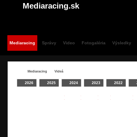
Mediaracing.sk
Mediaracing
Správy
Video
Fotogaléria
Výsledky
Mediaracing
Videá
2026
2025
2024
2023
2022
VIDEÁ / #RS3
Crash
INTRO
Klip
On Board