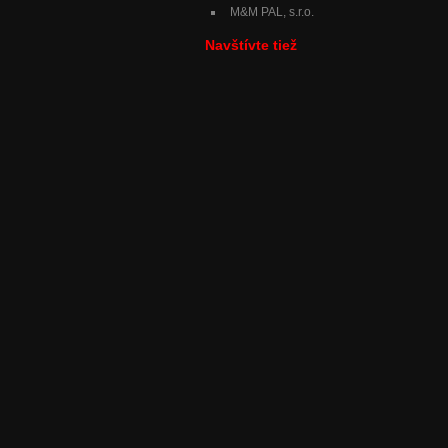
M&M PAL, s.r.o.
Navštívte tiež