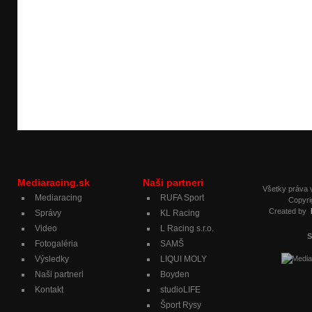
Mediaracing.sk
Naši partneri
Všetky práva
Mediaracing
RUFA Sport
Copyri
Created by
Správy
KL Racing
Video
L Racing s.r.o.
S
Fotogaléria
SAMŠ
Výsledky
LIQUI MOLY
Naši partneri
Boyden
Kontakt
studioLIFE
Šport Rysy