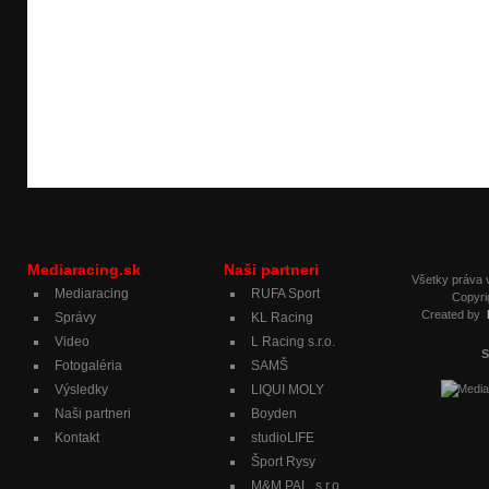
Mediaracing.sk
Naši partneri
Všetky práva
Mediaracing
RUFA Sport
Copyri
Created by
Správy
KL Racing
Video
L Racing s.r.o.
S
Fotogaléria
SAMŠ
Výsledky
LIQUI MOLY
Naši partneri
Boyden
Kontakt
studioLIFE
Šport Rysy
M&M PAL, s.r.o.