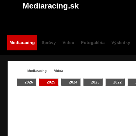
Mediaracing.sk
Mediaracing
Správy
Video
Fotogaléria
Výsledky
Mediaracing
Videá
2026
2025
2024
2023
2022
VIDEÁ / #RALLY
Crash
INTRO
Klip
On Board