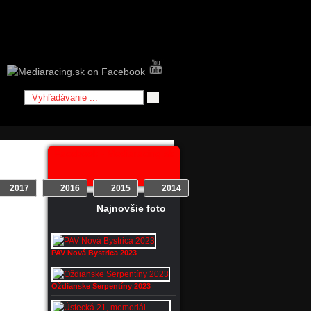
Facebook - Mediaracing.sk
2017
2016
2015
2014
2013
2012
Najnovšie foto
jšie
PAV Nová Bystrica 2023
Oždianske Serpentíny 2023