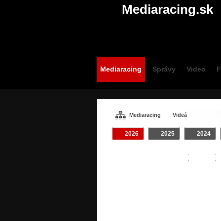
Mediaracing.sk
Mediaracing
Správy
Video
F
Mediaracing
Videá
2026
2025
2024
VIDEÁ / #TOMÁŠ
Crash
ONDREJ