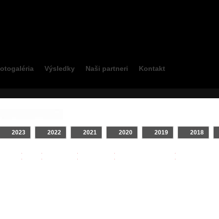
otogaléria
Výsledky
Naši partneri
Kontakt
2023
2022
2021
2020
2019
2018
INTRO
Klip
On Board
TV relácie
Zostrihy - Jazdcov
Najsledovane