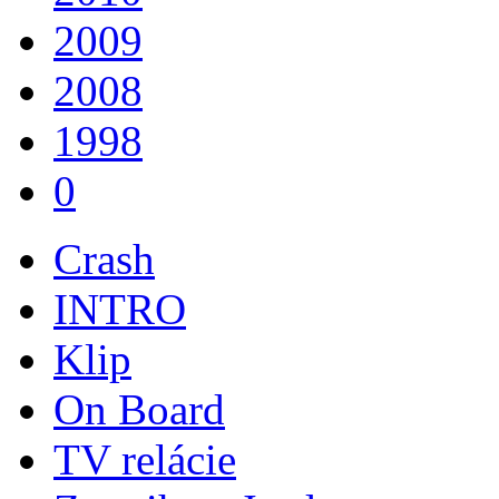
2009
2008
1998
0
Crash
INTRO
Klip
On Board
TV relácie