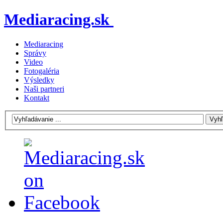
Mediaracing.sk
Mediaracing
Správy
Video
Fotogaléria
Výsledky
Naši partneri
Kontakt