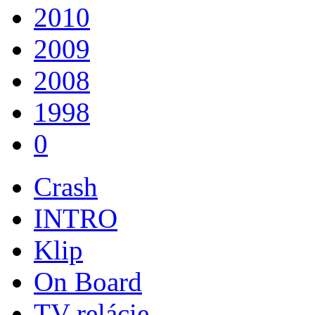
2010
2009
2008
1998
0
Crash
INTRO
Klip
On Board
TV relácie