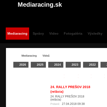
Mediaracing.sk
Mediaracing
Správy
Video
Fotogaléria
Výsledky
Mediaracing
Videá
2026
2025
2024
2023
2022
VIDEÁ / TV RELÁCIE
Všetky
Crash
INTRO
24. RALLY PREŠOV 2018
(relácia)
24. RALLY PREŠOV 2018
(relácia)
27.04.2018 09:38
Pridané: