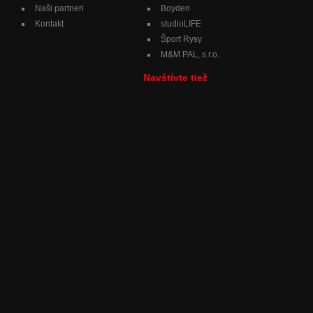
Naši partneri
Boyden
Kontakt
studioLIFE
Šport Rysy
M&M PAL, s.r.o.
Navštívte tiež