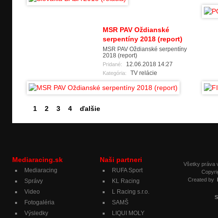
MSR PAV Oždianské
serpentíny 2018 (report)
MSR PAV Oždianské serpentíny
2018 (report)
12.06.2018 14:27
Pridané:
TV relácie
Kategória:
1
2
3
4
ďalšie
Mediaracing.sk
Naši partneri
Všetky práva
Mediaracing
RUFA Sport
Copyri
Created by
Správy
KL Racing
Video
L Racing s.r.o.
S
Fotogaléria
SAMŠ
Výsledky
LIQUI MOLY