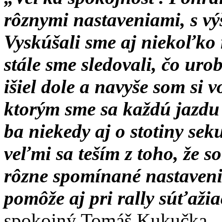
rôznymi nastaveniami, s v
Vyskúšali sme aj niekoľko 
stále sme sledovali, čo uro
išiel dole a navyše som si v
ktorým sme sa každú jazdu 
ba niekedy aj o stotiny sek
veľmi sa teším z toho, že 
rôzne spomínané nastavenia
pomôže aj pri rally súťaži
spokojný Tomáš Kukučka.