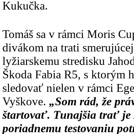
Kukučka.
Tomáš sa v rámci Moris Cup
divákom na trati smerujúce
lyžiarskemu stredisku Jahod
Škoda Fabia R5, s ktorým 
sledovať nielen v rámci Eger
Vyškove.
„Som rád, že pr
štartovať. Tunajšia trať j
poriadnemu testovaniu po