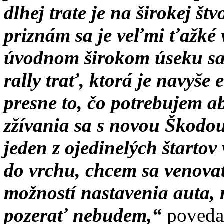
dlhej trate je na širokej št
priznám sa je veľmi ťažké 
úvodnom širokom úseku sa 
rally trať, ktorá je navyše
presne to, čo potrebujem a
zžívania sa s novou Škodou
jeden z ojedinelých štarto
do vrchu, chcem sa venova
možností nastavenia auta, 
pozerať nebudem,“
poveda