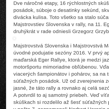
Dve náročné etapy, 16 rýchlostných skú
posádok, súboje o desatinky sekúnd, skv
divácka kulisa. Toto všetko sa stalo súč
Majstrovstiev Slovenska v rally, na 11. Eg
druhýkrát v rade odniesli Grzegorz Grz
Majstrovstvá Slovenska i Majstrovstvá M
úvodné podujatie sezóny 2016. V prvý ap
maďarská Eger Rallye, ktorá je medzi jaz
motoršportu mimoriadne obľúbenou. Vďa
viacerých šampionátov i pohárov, sa na t
súťažných posádok. Už od zverejnenia 
jasné, že táto rally a rovnako aj celá s
A potvrdil to aj samotný priebeh. Veď víť
skúškach si rozdelilo až šesť súťažných 