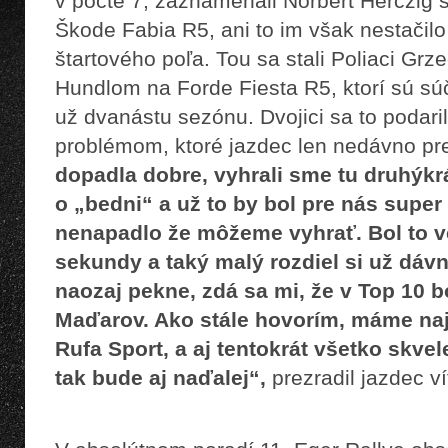
v počte 7, zaznamenali Norbert Herczig 
Škode Fabia R5, ani to im však nestačilo
štartového poľa. Tou sa stali Poliaci Gr
Hundlom na Forde Fiesta R5, ktorí sú s
už dvanástu sezónu. Dvojici sa to podari
problémom, ktoré jazdec len nedávno pr
dopadla dobre, vyhrali sme tu druhýkr
o „bedni“ a už to by bol pre nás supe
nenapadlo že môžeme vyhrať. Bol to ve
sekundy a taký malý rozdiel si už dáv
naozaj pekne, zdá sa mi, že v Top 10 
Maďarov. Ako stále hovorím, máme naj
Rufa Sport, a aj tentokrát všetko skve
tak bude aj naďalej“,
prezradil jazdec v