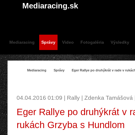
Mediaracing.sk
Mediaracing
Správy
Video
Fotogaléria
Výsledky
Mediaracing
Správy
Eger Rallye po druhýkrát v rade v ruká
SPRÁVY
04.04.2016 01:09 | Rally | Zdenka Tamášová 
Eger Rallye po druhýkrát v r
rukách Grzyba s Hundlom