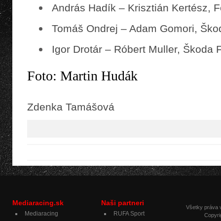
András Hadík – Krisztián Kertész, F
Tomáš Ondrej – Adam Gomori, Šk
Igor Drotár – Róbert Muller, Škoda
Foto: Martin Hudák
Zdenka Tamášová
Mediaracing.sk
Naši partneri
Všetky práva
Mediaracing
RUFA Sport
Copyri