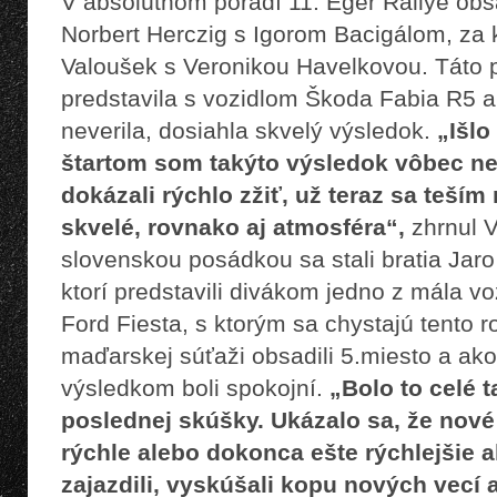
V absolútnom poradí 11. Eger Rallye obs
Norbert Herczig s Igorom Bacigálom, za 
Valoušek s Veronikou Havelkovou. Táto 
predstavila s vozidlom Škoda Fabia R5 a
neverila, dosiahla skvelý výsledok.
„Išlo
štartom som takýto výsledok vôbec n
dokázali rýchlo zžiť, už teraz sa teším 
skvelé, rovnako aj atmosféra“,
zhrnul V
slovenskou posádkou sa stali bratia Jaro
ktorí predstavili divákom jedno z mála vo
Ford Fiesta, s ktorým sa chystajú tento ro
maďarskej súťaži obsadili 5.miesto a ako 
výsledkom boli spokojní.
„Bolo to celé t
poslednej skúšky. Ukázalo sa, že nové
rýchle alebo dokonca ešte rýchlejšie
zajazdili, vyskúšali kopu nových vecí a