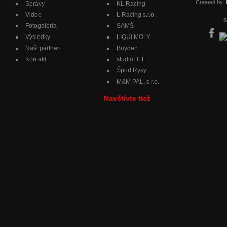
Created by
Správy
KL Racing
Video
L Racing s.r.o.
S
Fotogaléria
SAMŠ
Výsledky
LIQUI MOLY
Naši partneri
Boyden
Kontakt
studioLIFE
Šport Rysy
M&M PAL, s.r.o.
Navštívte tiež