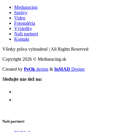
Mediaracing
Správy
Video
Fotogaléria
Výsledky
Naši partneri
Kontakt
Všetky práva vyhradené
|
All Rights Reserved
Copyright 2026 © Mediaracing.sk
Created by
PeOk
design
&
InMAD
Design
Sledujte nás tiež na:
Naši partneri