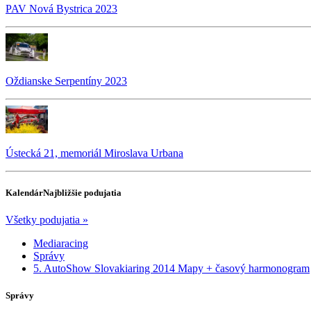
PAV Nová Bystrica 2023
Oždianske Serpentíny 2023
Ústecká 21, memoriál Miroslava Urbana
Kalendár
Najbližšie podujatia
Všetky podujatia »
Mediaracing
Správy
5. AutoShow Slovakiaring 2014 Mapy + časový harmonogram
Správy