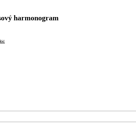
asový harmonogram
doc