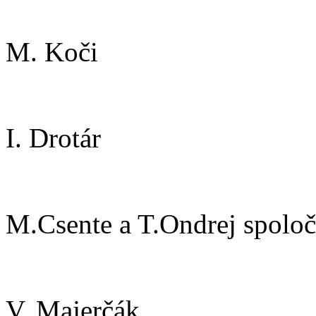
M. Koči
I. Drotár
M.Csente a T.Ondrej spolo
V. Majerčák