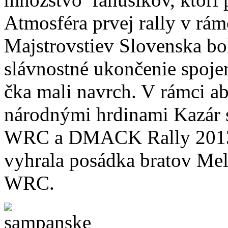
Atmosféra prvej rally v r
Majstrovstiev Slovenska bol
slávnostné ukončenie spoj
čka mali navrch. V rámci a
národnými hrdinami Kazár 
WRC a DMACK Rally 2013 
vyhrala posádka bratov Me
WRC.