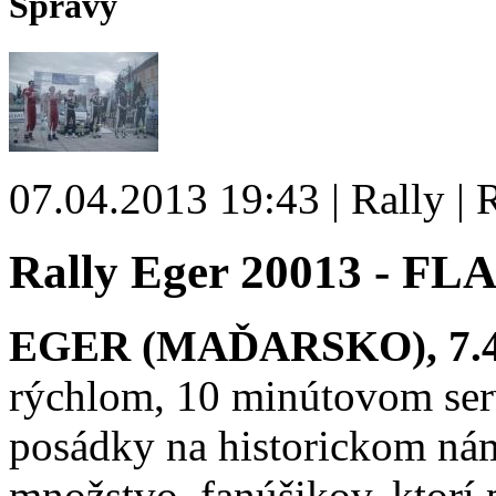
Správy
07.04.2013 19:43 | Rally |
Rally Eger 20013 - FLAS
EGER (MAĎARSKO), 7.4.2
rýchlom, 10 minútovom serv
posádky na historickom nám
množstvo fanúšikov, ktorí pr