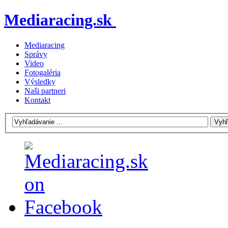
Mediaracing.sk
Mediaracing
Správy
Video
Fotogaléria
Výsledky
Naši partneri
Kontakt