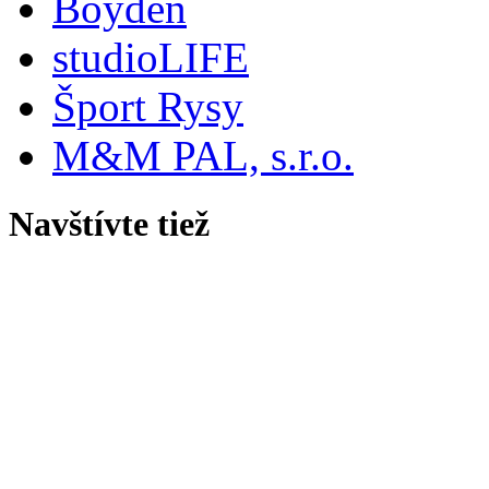
Boyden
studioLIFE
Šport Rysy
M&M PAL, s.r.o.
Navštívte tiež