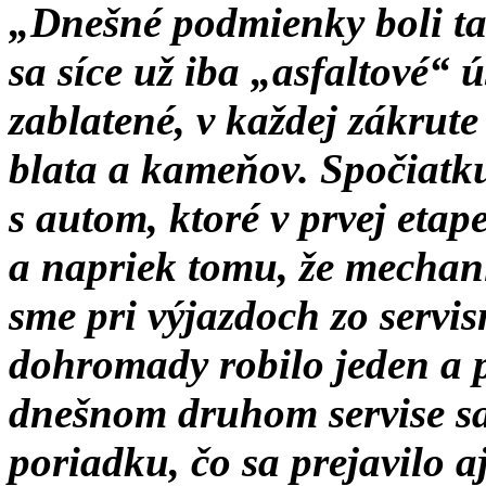
„Dnešné podmienky boli ta
sa síce už iba „asfaltové“ 
zablatené, v každej zákrut
blata a kameňov. Spočiatk
s autom, ktoré v prvej etap
a napriek tomu, že mechani
sme pri výjazdoch zo servisn
dohromady robilo jeden a 
dnešnom druhom servise sa
poriadku, čo sa prejavilo 