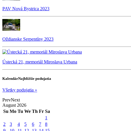
PAV Nová Bystrica 2023
Oždianske Serpentíny 2023
Ústecká 21, memoriál Miroslava Urbana
Kalendár
Najbližšie podujatia
Všetky podujatia »
Prev
Next
August
2026
Su
Mo
Tu
We
Th
Fr
Sa
1
2
3
4
5
6
7
8
9
10
11
12
13
14
15