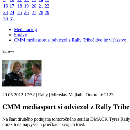
16
17
18
19
20
21
22
23
24
25
26
27
28
29
30
31
Mediaracing
Správy
CMM mediasport si odviezol z Rally Tríbeč dvojité víťazstvo
Správy
29.05.2012 17:52 | Rally | Miroslav Majláth | Otvorení: 2123
CMM mediasport si odviezol z Rally Tríbeč
Na štart druhého podujatia tohtoročného seriálu DMACK Tyres Rally 
dorazili na najvyšších priečkach svojich tried.