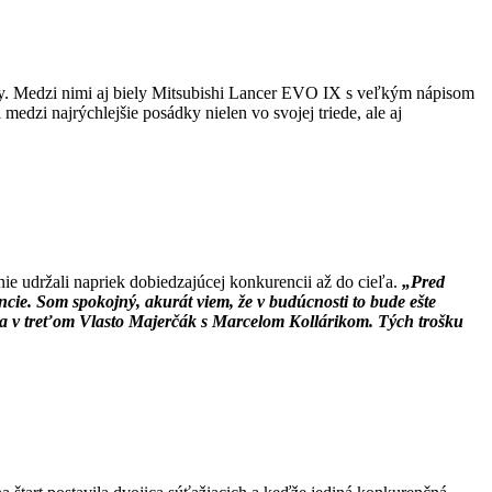
rópy. Medzi nimi aj biely Mitsubishi Lancer EVO IX s veľkým nápisom
i najrýchlejšie posádky nielen vo svojej triede, ale aj
enie udržali napriek dobiedzajúcej konkurencii až do cieľa.
„Pred
ncie. Som spokojný, akurát viem, že v budúcnosti to bude ešte
 v treťom Vlasto Majerčák s Marcelom Kollárikom. Tých trošku