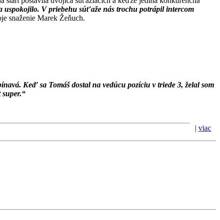
 štart postavila dvojica súťažiacich a keďže jediná konkurenčná
a uspokojilo. V priebehu súťaže nás trochu potrápil intercom
oje snaženie Marek Žeňuch.
ínavá. Keď sa Tomáš dostal na vedúcu pozíciu v triede 3, želal som
 super.“
|
viac