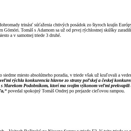
lo dohromady trinásť súťaženia chtivých posádok zo štyroch krajín Eu
öri. Tomáš s Adamom sa už od prvej rýchlostnej skúšky zaradili medz
esto a v samotnej triede 3 druhé.
rilo siedme miesto absolútneho poradia, v triede však už kraľovali a ved
a veľmi rýchla konkurencia hlavne zo strany poľskej a českej konkure
 Marekom Podobníkom, ktorí ma svojim výkonom veľmi prekvapili a
ľa,“
povedal spokojný Tomáš Ondrej po prejazde cieľovou rampou.