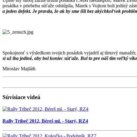
Úplne iný súboj zažila druhá posádka CMM mediasport, Marek Žeňuch –
posádka v priebehu súťaže odstúpila, Marek s Vojtom boli jediný zás
a jeden defekt. Je pravda, že ak by sme išli bez akýchkoľvek problém
Spokojnosť s výsledkom svojich posádok vyjadril aj tímový manažér
si už iba jediné, aby bol koniec súťaže. Bol to pre náš tím veľký v
Miroslav Majláth
Súvisiace videá
Rally Tríbeč 2012, Béreš ml. - Starý, RZ4