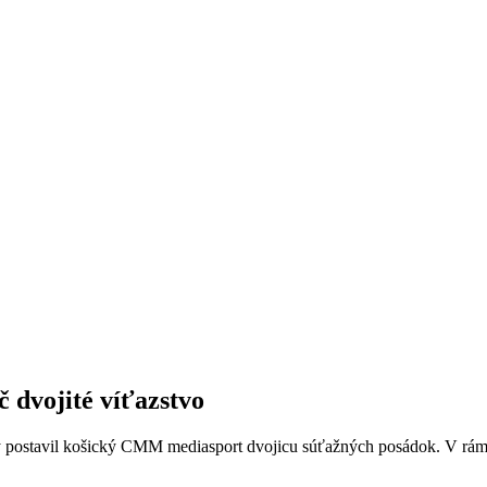
 dvojité víťazstvo
postavil košický CMM mediasport dvojicu súťažných posádok. V rámci 