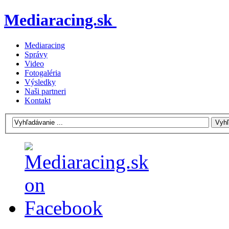
Mediaracing.sk
Mediaracing
Správy
Video
Fotogaléria
Výsledky
Naši partneri
Kontakt