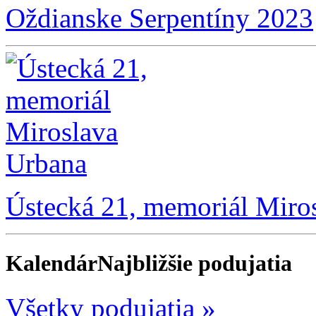
Oždianske Serpentíny 2023
Ústecká 21, memoriál Miro
Kalendár
Najbližšie podujatia
Všetky podujatia »