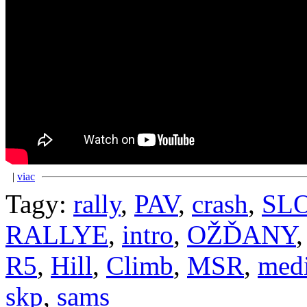
|
viac
Tagy:
rally
,
PAV
,
crash
,
SL
RALLYE
,
intro
,
OŽĎANY
R5
,
Hill
,
Climb
,
MSR
,
medi
skp
,
sams