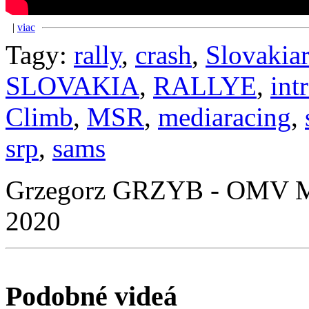
|
viac
Tagy:
rally
,
crash
,
Slovakia
SLOVAKIA
,
RALLYE
,
int
Climb
,
MSR
,
mediaracing
,
srp
,
sams
Grzegorz GRZYB - OMV Ma
2020
Podobné videá