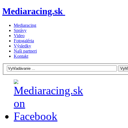
Mediaracing.sk
Mediaracing
Správy
Video
Fotogaléria
Výsledky
Naši partneri
Kontakt