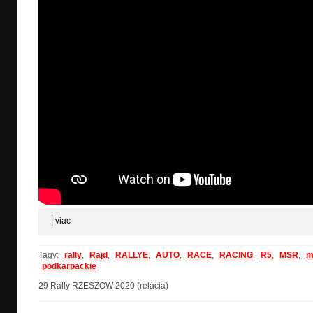
|
viac
Tagy:
rally
,
Rajd
,
RALLYE
,
AUTO
,
RACE
,
RACING
,
R5
,
MSR
,
m
podkarpackie
29 Rally RZESZOW 2020 (relácia)