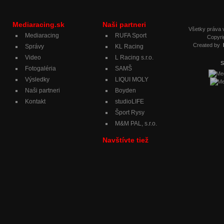
Mediaracing.sk
Naši partneri
Všetky práva
Mediaracing
RUFA Sport
Copyri
Created by
Správy
KL Racing
Video
L Racing s.r.o.
S
Fotogaléria
SAMŠ
Výsledky
LIQUI MOLY
Naši partneri
Boyden
Kontakt
studioLIFE
Šport Rysy
M&M PAL, s.r.o.
Navštívte tiež