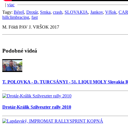
|
viac
Tagy:
Béreš
,
Drotár
,
Srnka
,
crash
,
SLOVAKIA
,
Jankov
,
Vŕšok
,
CAR
hillclimbracing
,
fast
M. Földi PAV J. VRŠOK 2017
Podobné videá
T. POLOVKA - D. TURCSÁNYI - 51. LIQUI MOLY Slovakia Ral
Drotár-Králik Szilveszter rally 2010