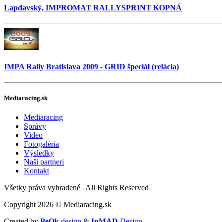
Lapdavský, IMPROMAT RALLYSPRINT KOPNÁ
IMPA Rally Bratislava 2009 - GRID špeciál (relácia)
Mediaracing.sk
Mediaracing
Správy
Video
Fotogaléria
Výsledky
Naši partneri
Kontakt
Všetky práva vyhradené
|
All Rights Reserved
Copyright 2026 © Mediaracing.sk
Created by
PeOk
design
&
InMAD
Design