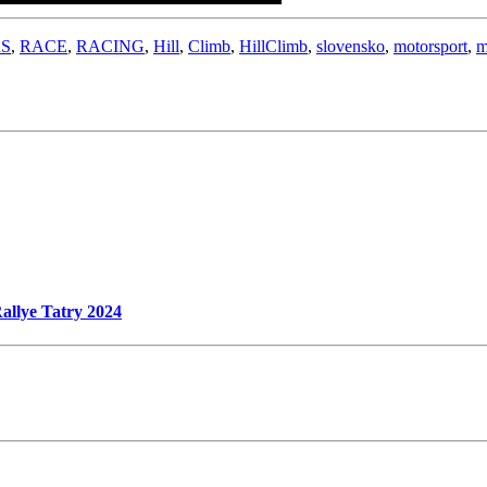
S
,
RACE
,
RACING
,
Hill
,
Climb
,
HillClimb
,
slovensko
,
motorsport
,
m
lye Tatry 2024