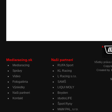
Mediaracing.sk
Naši partneri
Všetky práva
Mediaracing
RUFA Sport
Copyri
Created by
Správy
KL Racing
Video
L Racing s.r.o.
S
Fotogaléria
SAMŠ
Výsledky
LIQUI MOLY
Naši partneri
Boyden
Kontakt
studioLIFE
Šport Rysy
M&M PAL, s.r.o.