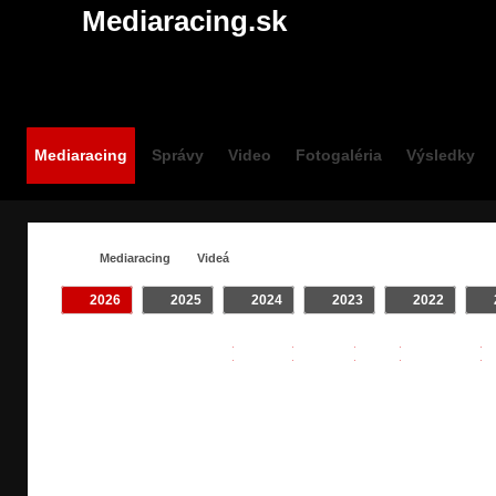
Mediaracing.sk
Mediaracing
Správy
Video
Fotogaléria
Výsledky
Mediaracing
Videá
2026
2025
2024
2023
2022
VIDEÁ / #RELY
Crash
INTRO
Klip
On Board