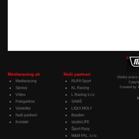
Mediaracing.sk
Naši partneri
Všetky práva
Mediaracing
RUFA Sport
Copyri
Created by
Správy
KL Racing
Video
L Racing s.r.o.
S
Fotogaléria
SAMŠ
Výsledky
LIQUI MOLY
Naši partneri
Boyden
Kontakt
studioLIFE
Šport Rysy
M&M PAL, s.r.o.