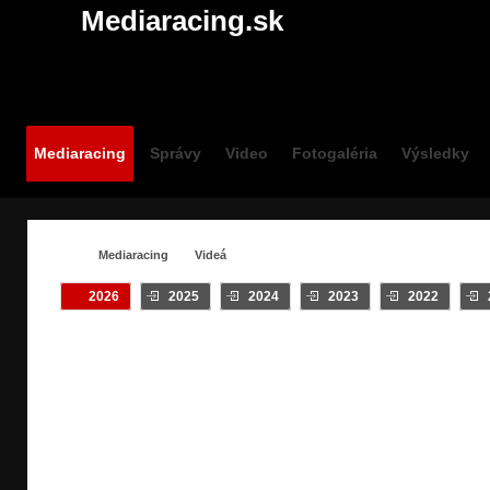
Mediaracing.sk
Mediaracing
Správy
Video
Fotogaléria
Výsledky
Mediaracing
Videá
2026
2025
2024
2023
2022
VIDEÁ / #ACTION
Crash
INTRO
Klip
On Board