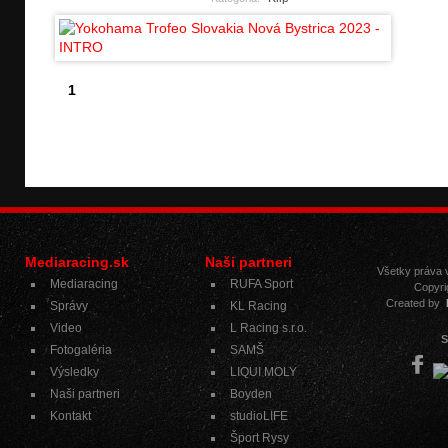
1
Mediaracing.sk
Naši partneri
Všetky práva
Mediaracing
RUFA Sport
Copyri
Created by
Správy
KL Racing
Video
L Racing s.r.o.
S
Fotogaléria
SAMŠ
Výsledky
LIQUI MOLY
Naši partneri
Boyden
Kontakt
studioLIFE
Šport Rysy