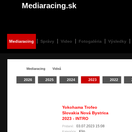
Mediaracing.sk
Mediaracing
Správy
Video
Fotogaléria
Výsledky
Mediaracing
Videá
2026
2025
2024
2023
2022
VIDEÁ / #CARS
Crash
INTRO
Klip
On Board
Yokohama Trofeo
Slovakia Nová Bystrica
2023 - INTRO
03.07.2023 15:08
Pridané:
Klip
Kategória: