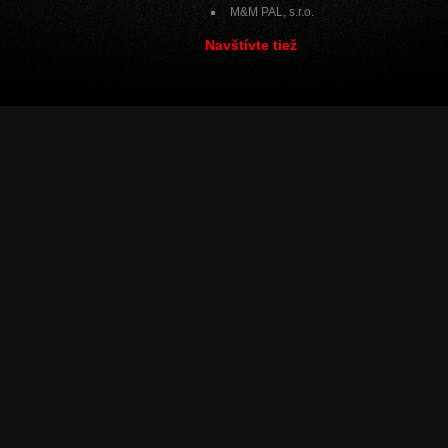
M&M PAL, s.r.o.
Navštívte tiež