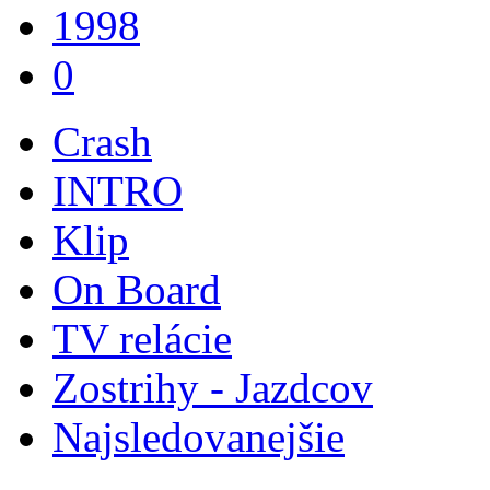
1998
0
Crash
INTRO
Klip
On Board
TV relácie
Zostrihy - Jazdcov
Najsledovanejšie