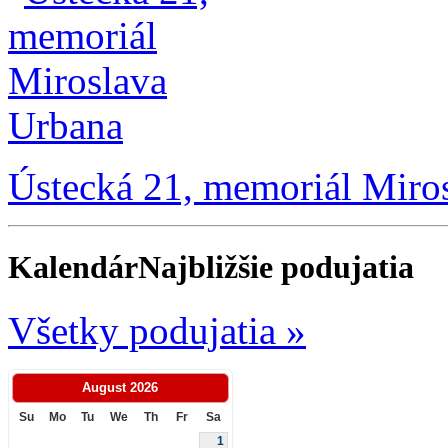
Ústecká 21, memoriál Miro
Kalendár
Najbližšie podujatia
Všetky podujatia »
August
2026
Su
Mo
Tu
We
Th
Fr
Sa
1