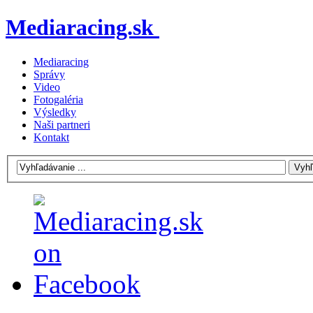
Mediaracing.sk
Mediaracing
Správy
Video
Fotogaléria
Výsledky
Naši partneri
Kontakt