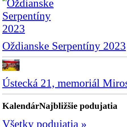
Oždianske Serpentíny 2023
Ústecká 21, memoriál Miro
Kalendár
Najbližšie podujatia
Všetky podujatia »