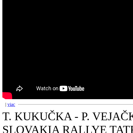
|
viac
T. KUKUČKA - P. VEJAČK
SLOVAKIA RALLYE TATR