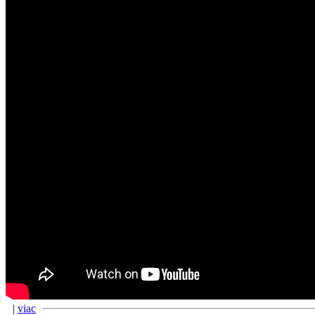
|
viac