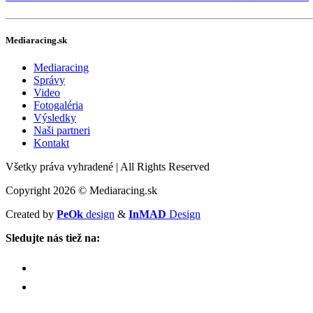
Mediaracing.sk
Mediaracing
Správy
Video
Fotogaléria
Výsledky
Naši partneri
Kontakt
Všetky práva vyhradené
|
All Rights Reserved
Copyright 2026 © Mediaracing.sk
Created by
PeOk
design
&
InMAD
Design
Sledujte nás tiež na: