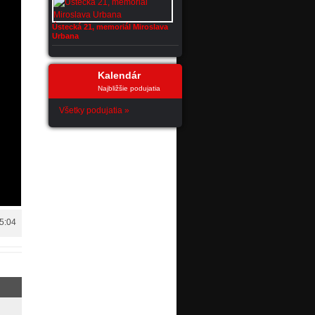
Ústecká 21, memoriál Miroslava
Urbana
Kalendár
Najbližšie podujatia
Všetky podujatia »
15:04