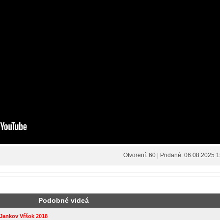
Otvorení: 60 | Pridané: 06.08.2025 
Podobné videá
ankov Vŕšok 2018