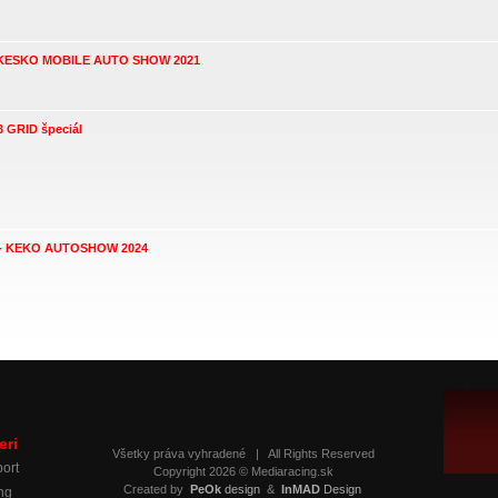
. KESKO MOBILE AUTO SHOW 2021
3 GRID špeciál
L - KEKO AUTOSHOW 2024
eri
Všetky práva vyhradené
|
All Rights Reserved
ort
Copyright 2026 © Mediaracing.sk
Created by
PeOk
design
&
InMAD
Design
ng