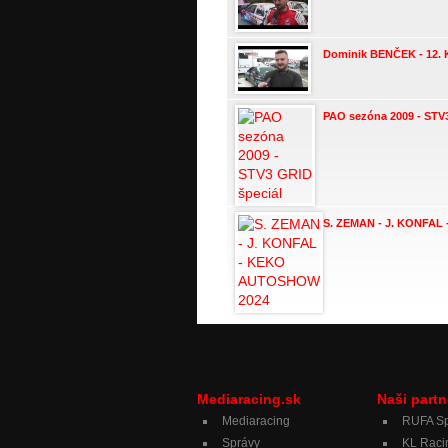
Dominik BENČEK - 12
PAO sezóna 2009 - STV
S. ZEMAN - J. KONFA
Mediaracing.sk
Naši partn
Mediaracing
RUFA Sp
Správy
KL Raci