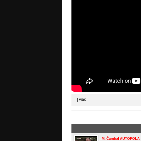
|
viac
M. Čambal AUTOPOLA J