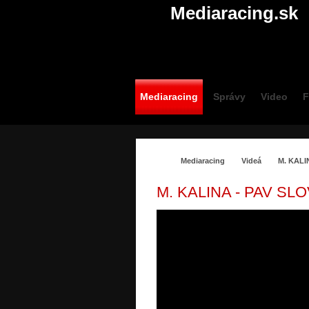
Mediaracing.sk
Mediaracing
Správy
Video
F
Mediaracing
Videá
M. KALI
M. KALINA - PAV SL