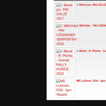
J. Béreš jun. PAV ZALU
J. WACHAL - PAV OŽD
J. Béreš - R. Plichta -
ME Lučenec, D3A - Igor