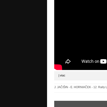
|
viac
J. JAČIŠIN - E. HORNIAČEK - 12. Rally