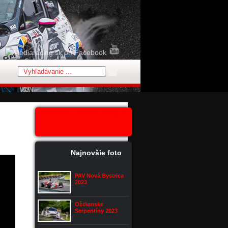
Facebook - Mediaracing.sk
Najnovšie foto
PAV Nová Bystrica
2023
Oždianske
Serpentíny 2023