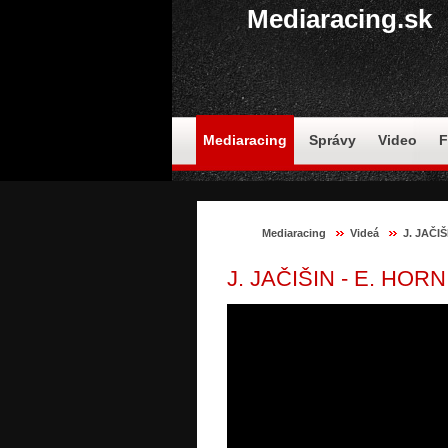
Mediaracing.sk
Mediaracing
Správy
Video
F
Mediaracing
Videá
J. JAČIŠ
J. JAČIŠIN - E. HORN