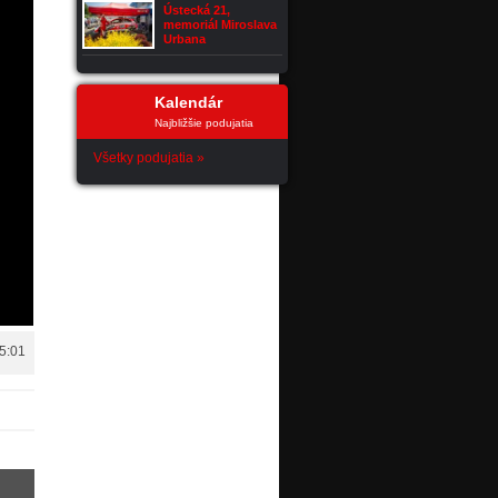
Ústecká 21,
memoriál Miroslava
Urbana
Kalendár
Najbližšie podujatia
Všetky podujatia »
15:01