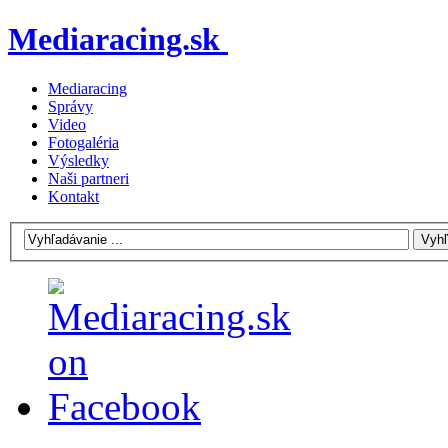
Mediaracing.sk
Mediaracing
Správy
Video
Fotogaléria
Výsledky
Naši partneri
Kontakt