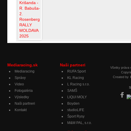
Mediaracing.sk
Naši partneri
Všetky práva
Mediaracing
RUFA Sport
Copyri
Created by
Správy
KL Racing
Video
L Racing s.r.o.
S
Fotogaléria
SAMŠ
Výsledky
LIQUI MOLY
Naši partneri
Boyden
Kontakt
studioLIFE
Šport Rysy
M&M PAL, s.r.o.