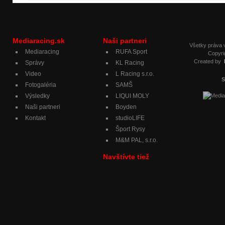
Mediaracing.sk
Naši partneri
Všetky práva
Mediaracing
RUFA Sport
Copyri
Created by
Správy
KL Racing
Video
L Racing s.r.o.
S
Fotogaléria
SAMŠ
Výsledky
LIQUI MOLY
Naši partneri
Boyden
Kontakt
studioLIFE
Šport Rysy
M&M PAL, s.r.o.
Navštívte tiež