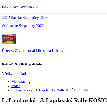
PAV Nová Bystrica 2023
Oždianske Serpentíny 2023
Ústecká 21, memoriál Miroslava Urbana
Kalendár
Najbližšie podujatia
Všetky podujatia »
Mediaracing
Videá
L. Lapdavský - J. Lapdavský Rally KOŠICE 2019
L. Lapdavský - J. Lapdavský Rally KOŠI