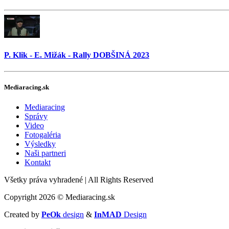
P. Klik - E. Mižák - Rally DOBŠINÁ 2023
Mediaracing.sk
Mediaracing
Správy
Video
Fotogaléria
Výsledky
Naši partneri
Kontakt
Všetky práva vyhradené
|
All Rights Reserved
Copyright 2026 © Mediaracing.sk
Created by
PeOk
design
&
InMAD
Design