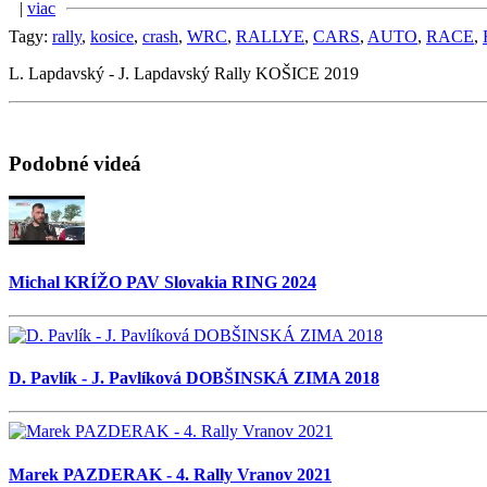
|
viac
Tagy:
rally
,
kosice
,
crash
,
WRC
,
RALLYE
,
CARS
,
AUTO
,
RACE
,
L. Lapdavský - J. Lapdavský Rally KOŠICE 2019
Podobné videá
Michal KRÍŽO PAV Slovakia RING 2024
D. Pavlík - J. Pavlíková DOBŠINSKÁ ZIMA 2018
Marek PAZDERAK - 4. Rally Vranov 2021