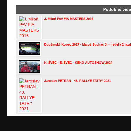
Podobné vid
J. Miloň PAV FIA MASTERS 2016
Dobšinský Kopec 2017 - Maroš Sucháč Jr - nedeľa 2 jaz
K. ŠVEC - E. ŠVEC - KEKO AUTOSHOW 2024
Jaroslav PETRAN - 48. RALLYE TATRY 2021