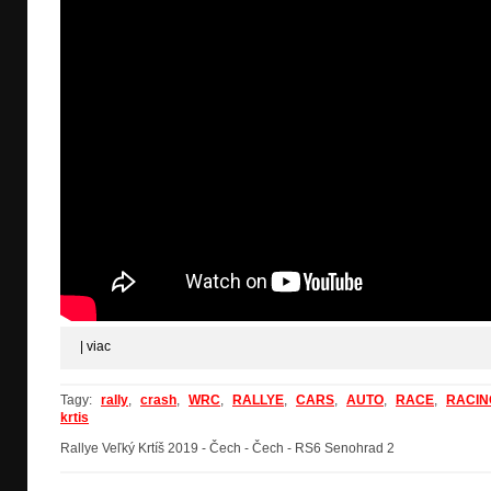
|
viac
Tagy:
rally
,
crash
,
WRC
,
RALLYE
,
CARS
,
AUTO
,
RACE
,
RACIN
krtis
Rallye Veľký Krtíš 2019 - Čech - Čech - RS6 Senohrad 2