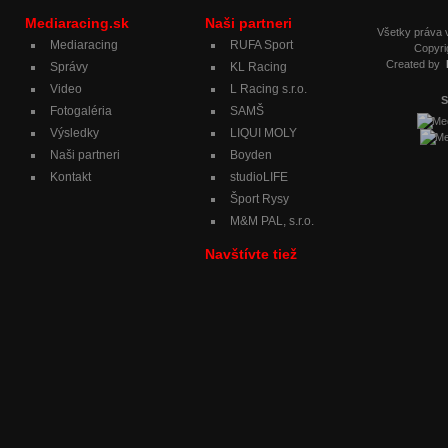
Mediaracing.sk
Naši partneri
Všetky práva
Mediaracing
RUFA Sport
Copyri
Created by
Správy
KL Racing
Video
L Racing s.r.o.
S
Fotogaléria
SAMŠ
Výsledky
LIQUI MOLY
Naši partneri
Boyden
Kontakt
studioLIFE
Šport Rysy
M&M PAL, s.r.o.
Navštívte tiež