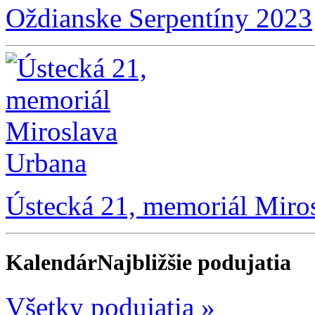
Oždianske Serpentíny 2023
Ústecká 21, memoriál Miro
Kalendár
Najbližšie podujatia
Všetky podujatia »