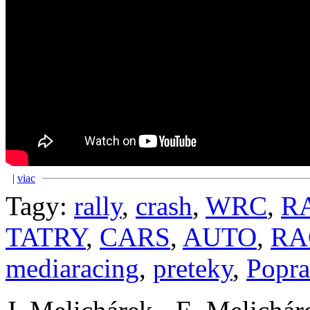
|
viac
Tagy:
rally
,
crash
,
WRC
,
R
TATRY
,
CARS
,
AUTO
,
RA
mediaracing
,
preteky
,
Popr