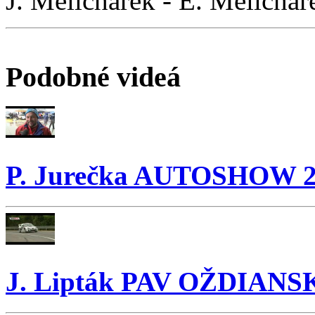
J. Melichárek - E. Melich
Podobné videá
P. Jurečka AUTOSHOW 
J. Lipták PAV OŽDIAN