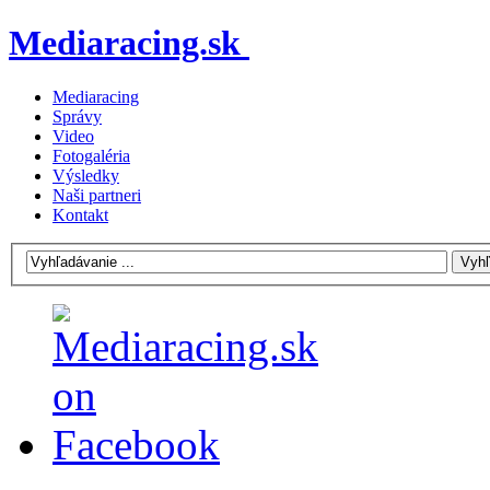
Mediaracing.sk
Mediaracing
Správy
Video
Fotogaléria
Výsledky
Naši partneri
Kontakt