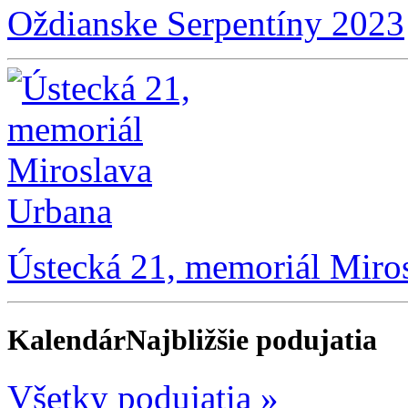
Oždianske Serpentíny 2023
Ústecká 21, memoriál Miro
Kalendár
Najbližšie podujatia
Všetky podujatia »