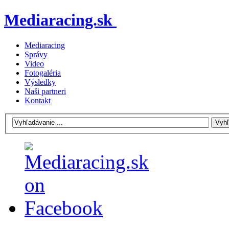
Mediaracing.sk
Mediaracing
Správy
Video
Fotogaléria
Výsledky
Naši partneri
Kontakt