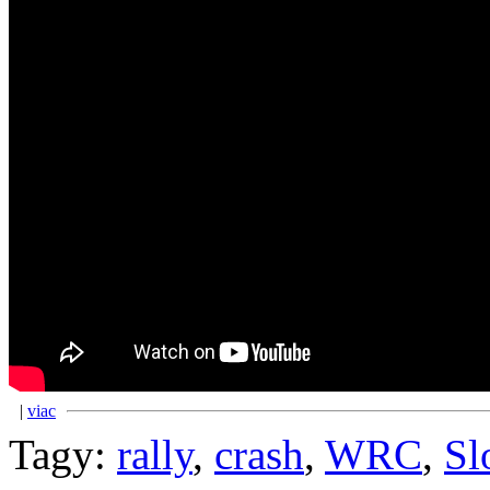
|
viac
Tagy:
rally
,
crash
,
WRC
,
Sl