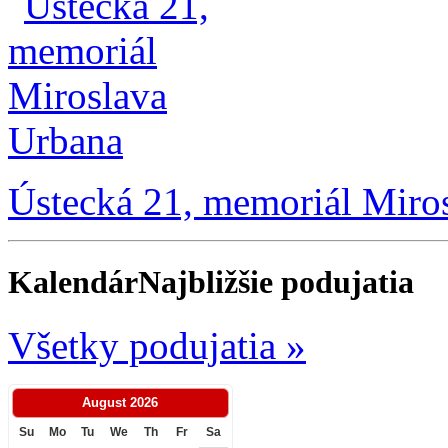
Ústecká 21, memoriál Miro
Kalendár
Najbližšie podujatia
Všetky podujatia »
August
2026
Su
Mo
Tu
We
Th
Fr
Sa