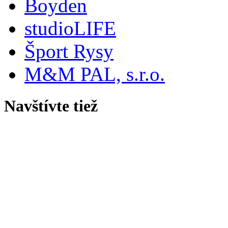
Boyden
studioLIFE
Šport Rysy
M&M PAL, s.r.o.
Navštívte tiež