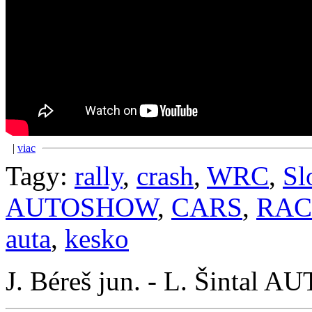
|
viac
Tagy:
rally
,
crash
,
WRC
,
Sl
AUTOSHOW
,
CARS
,
RAC
auta
,
kesko
J. Béreš jun. - L. Šintal