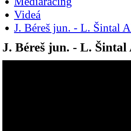
Mediaracing
Videá
J. Béreš jun. - L. Šin
J. Béreš jun. - L. Ši