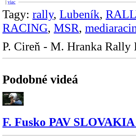
|
viac
Tagy:
rally
,
Lubeník
,
RALL
RACING
,
MSR
,
mediaraci
P. Cireň - M. Hranka Ral
Podobné videá
F. Fusko PAV SLOVAKIA